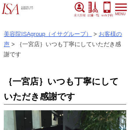
S
大口町/伏見/一宮市
美容室ISAグループ
k
i
美容院ISAgroup（イサグループ）
>
お客様の
p
声
>
｛一宮店｝いつも丁寧にしていただき感
t
謝です
o
c
o
｛一宮店｝いつも丁寧にして
n
いただき感謝です
t
e
n
t