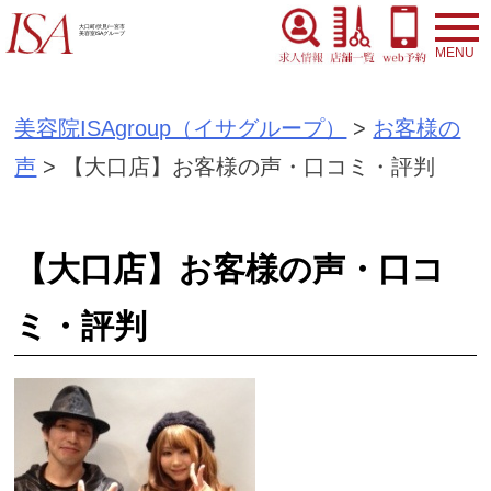
S
大口町/伏見/一宮市
美容室ISAグループ
k
i
美容院ISAgroup（イサグループ）
>
お客様の
p
声
>
【大口店】お客様の声・口コミ・評判
t
o
c
【大口店】お客様の声・口コ
o
ミ・評判
n
t
e
n
t