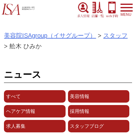
S
大口町/伏見/一宮市
美容室ISAグループ
k
i
美容院ISAgroup（イサグループ）
>
スタッフ
p
>
舩木 ひみか
t
o
c
ニュース
o
n
すべて
美容情報
t
e
ヘアケア情報
採用情報
n
求人募集
スタッフブログ
t