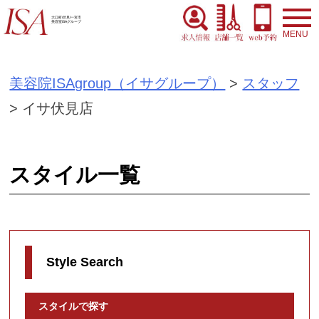
S
大口町/伏見/一宮市
美容室ISAグループ
k
i
美容院ISAgroup（イサグループ）
>
スタッフ
p
>
イサ伏見店
t
o
c
スタイル一覧
o
n
t
e
Style Search
n
スタイルで探す
t